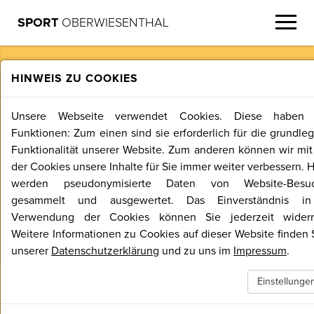
SPORT
OBERWIESENTHAL
MENU
TRAININGSZENTRUM
HINWEIS ZU COOKIES
OBERWIESENTHAL
Unsere Webseite verwendet Cookies. Diese haben 
Funktionen: Zum einen sind sie erforderlich für die grundle
Funktionalität unserer Website. Zum anderen können wir mit 
der Cookies unsere Inhalte für Sie immer weiter verbessern. 
Schanzenkomplex
werden pseudonymisierte Daten von Website-Besuc
Sparkassen-Skiarena
gesammelt und ausgewertet. Das Einverständnis in
Verwendung der Cookies können Sie jederzeit widerr
Weitere Informationen zu Cookies auf dieser Website finden S
unserer
Datenschutzerklärung
und zu uns im
Impressum
.
Alpine Skigebiet
Sommerrodelstraße
Einstellunge
Unterkünfte