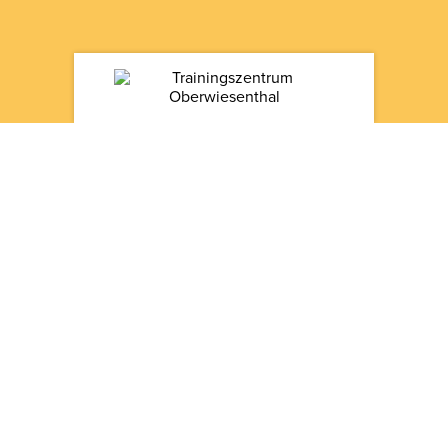
ÜBER UNS
Entdecke die Trainingsmöglichkeiten am Fichtelberg in Kurort
Oberwiesenthal. Als Trainingszentrum für den olympischen
Sport und Ausrichtungsort der FIS Nordic Junior & U23
Cross-Country World Ski Championships 2020 bieten wir
neben modernen Trainingsmöglichkeiten für Ski Alpin,
Biathlon, Nordische Kombination, Rennschlitten, Skilanglauf
und Skisprung, vielfältige Trainingsmöglichkeiten für weitere
Disziplinen im Bereich Kraft und Ausdauer am