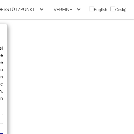
ESSTÜTZPUNKT
VEREINE
ei
de
fe
zu
rn
ie
n.
in