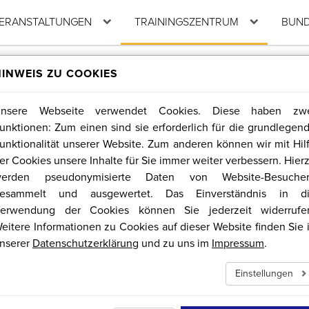
ERANSTALTUNGEN
TRAININGSZENTRUM
BUND
KT
Unterkünfte
OLYMPIAFÖRDERKREIS
Sportregion Erzgebirge/Krušnohoří
HINWEIS ZU COOKIES
V.
Olympiaförderkreis
Anreise / Buchung / Kontakt
Sponsoren & Förderer
V.
News / Veranstaltungen
nsere Webseite verwendet Cookies. Diese haben zw
unktionen: Zum einen sind sie erforderlich für die grundlegen
unktionalität unserer Website. Zum anderen können wir mit Hil
er Cookies unsere Inhalte für Sie immer weiter verbessern. Hier
erden pseudonymisierte Daten von Website-Besuche
esammelt und ausgewertet. Das Einverständnis in d
erwendung der Cookies können Sie jederzeit widerrufe
eitere Informationen zu Cookies auf dieser Website finden Sie 
nserer
Datenschutzerklärung
und zu uns im
Impressum
.
Einstellungen